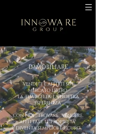
IMMOBILIARE
VENDITE E AFFITTI SUL
MERCATO LIBERO
LA TUA SCELTA, LA NOSTRA
ESPERIENZA
CON NOI , TROVARE , VENDERE,
AFFITTARE LE PROPRIETA'
DIVENTA SEMPLICE E SICURO